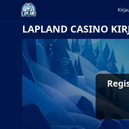
Kirj
LAPLAND CASINO KI
Regi