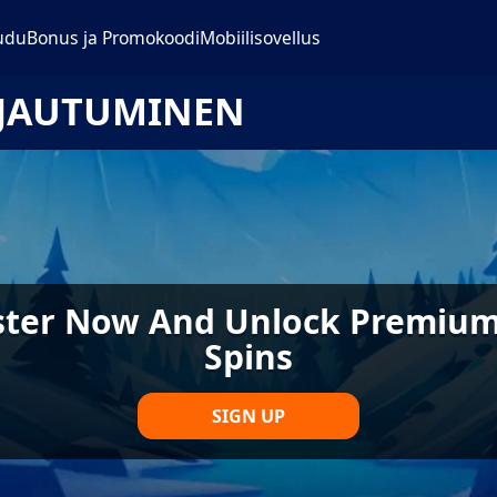
audu
Bonus ja Promokoodi
Mobiilisovellus
RJAUTUMINEN
ster Now And Unlock Premium
Spins
SIGN UP