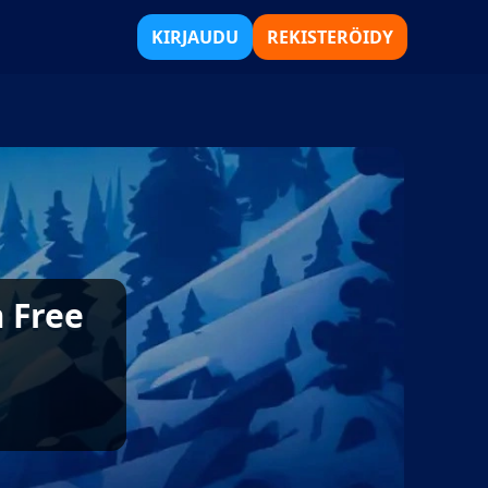
KIRJAUDU
REKISTERÖIDY
 Free