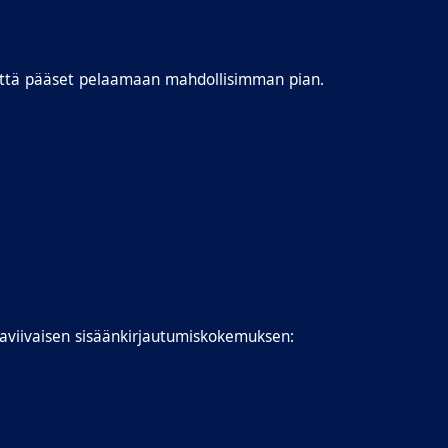
, että pääset pelaamaan mahdollisimman pian.
uoraviivaisen sisäänkirjautumiskokemuksen: